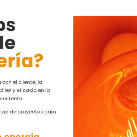
os
de
ería?
 con el cliente, la
llez y eficacia en la
 sustenta.
itud de proyectos para