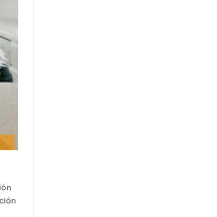
ión
ción