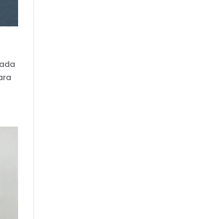
cada
ara